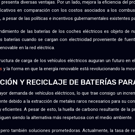
 presenta diversas ventajas. Por un lado, mejora la eficiencia del pr
ficativos en comparación con los costos asociados a los combustibl
a, a pesar de las políticas e incentivos gubernamentales existentes 
 rendimiento de las baterías de los coches eléctricos es objeto d
s baterías cuando se cargan con electricidad proveniente de fuen
enovable en la red eléctrica.
tructura de carga de los vehículos eléctricos auguran un futuro en 
os
y la forma en que la energía renovable está revolucionando la movi
CIÓN Y RECICLAJE DE BATERÍAS PAR
yor demanda de vehículos eléctricos, lo que trae consigo un increm
mente debido a la extracción de metales raros necesarios para su co
 eficientes. A pesar de esto, la huella de carbono resultante de la
siguen siendo la alternativa más respetuosa con el medio ambiente.
, pero también soluciones prometedoras. Actualmente, la tasa de reci